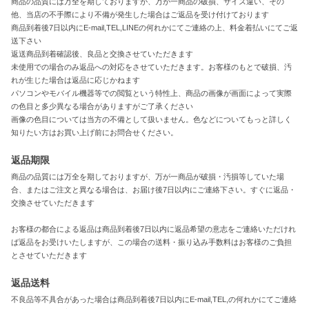
商品の品質には万全を期しておりますが、万が一商品の破損、サイズ違い、その
他、当店の不手際により不備が発生した場合はご返品を受け付けております
商品到着後7日以内にE-mail,TEL,LINEの何れかにてご連絡の上、料金着払いにてご返
送下さい
返送商品到着確認後、良品と交換させていただきます
未使用での場合のみ返品への対応をさせていただきます。お客様のもとで破損、汚
れが生じた場合は返品に応じかねます
パソコンやモバイル機器等での閲覧という特性上、商品の画像が画面によって実際
の色目と多少異なる場合がありますがご了承ください
画像の色目については当方の不備として扱いません。色などについてもっと詳しく
知りたい方はお買い上げ前にお問合せください。
返品期限
商品の品質には万全を期しておりますが、万が一商品が破損・汚損等していた場
合、またはご注文と異なる場合は、お届け後7日以内にご連絡下さい。すぐに返品・
交換させていただきます
お客様の都合による返品は商品到着後7日以内に返品希望の意志をご連絡いただけれ
ば返品をお受けいたしますが、この場合の送料・振り込み手数料はお客様のご負担
とさせていただきます
返品送料
不良品等不具合があった場合は商品到着後7日以内にE-mail,TEL,の何れかにてご連絡