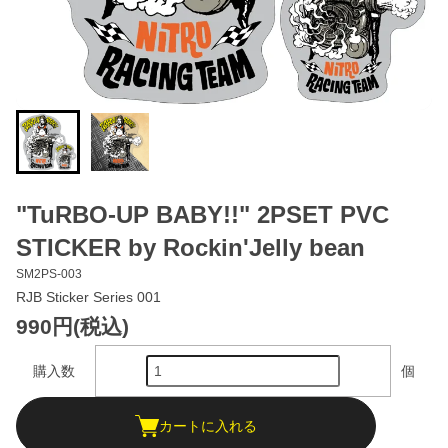
"TuRBO-UP BABY!!" 2PSET PVC
STICKER by Rockin'Jelly bean
SM2PS-003
RJB Sticker Series 001
990円(税込)
購入数
個
カートに入れる