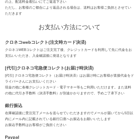
の上、配送料金着払いにてご返送下さい
ただし、お客様のご都合により返品される場合は、送料はお客様ご負担とさせてい
ただきます
お支払い方法について
クロネコwebコレクト(注文時カード決済)
クロネコWEBコレクトはご注文完了後、クレジットカードを利用して先に代金をお
支払いいただき、入金確認後に発送となります
[代引]クロネコ宅急便コレクト(お届け時決済)
[代引] クロネコ宅急便コレクト（お届け時決済）はお届け時にお客様が直接代金をド
ライバーさんにお支払いください
現金の他に各種クレジットカード・電子マネー等もご利用いただけます。また送料
の他に代引き手数料（決済手数料）が別途かかりますので、予めご了承下さい
銀行振込
在庫確認後に受注完了メールを送らせていただきますのでメールが届いてから5日以
内にメール内に記載されている銀行口座へお振込をお願いいたします
お振込手数料はお客様がご負担ください
Paypal