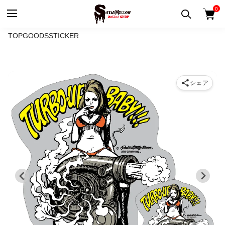
0
TOP
GOODS
STICKER
シェア