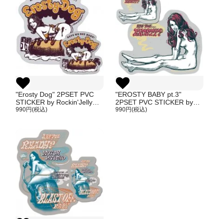
"Erosty Dog" 2PSET PVC
"EROSTY BABY pt.3"
STICKER by Rockin'Jelly
2PSET PVC STICKER by
bean
990円(税込)
Rockin'Jelly bean
990円(税込)