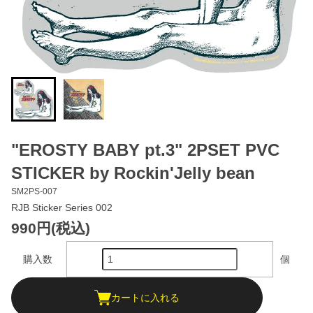
"EROSTY BABY pt.3" 2PSET PVC
STICKER by Rockin'Jelly bean
SM2PS-007
RJB Sticker Series 002
990円(税込)
購入数
個
カートに入れる