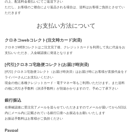
の上、配送料金着払いにてご返送下さい
ただし、お客様のご都合により返品される場合は、送料はお客様ご負担とさせてい
ただきます
お支払い方法について
クロネコwebコレクト(注文時カード決済)
クロネコWEBコレクトはご注文完了後、クレジットカードを利用して先に代金をお
支払いいただき、入金確認後に発送となります
[代引]クロネコ宅急便コレクト(お届け時決済)
[代引] クロネコ宅急便コレクト（お届け時決済）はお届け時にお客様が直接代金をド
ライバーさんにお支払いください
現金の他に各種クレジットカード・電子マネー等もご利用いただけます。また送料
の他に代引き手数料（決済手数料）が別途かかりますので、予めご了承下さい
銀行振込
在庫確認後に受注完了メールを送らせていただきますのでメールが届いてから5日以
内にメール内に記載されている銀行口座へお振込をお願いいたします
お振込手数料はお客様がご負担ください
Paypal