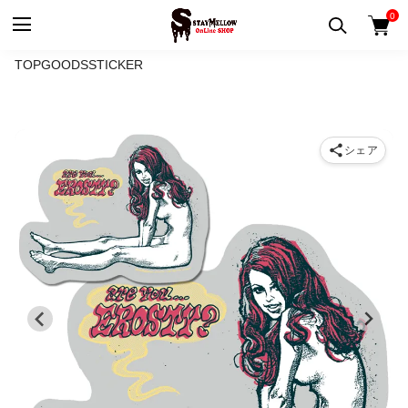
0
TOP
GOODS
STICKER
シェア