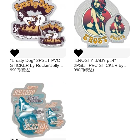
"Erosty Dog" 2PSET PVC
"EROSTY BABY pt.4"
STICKER by Rockin'Jelly
2PSET PVC STICKER by
bean
990円(税込)
Rockin'Jelly bean
990円(税込)