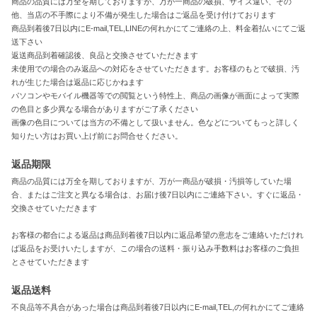
商品の品質には万全を期しておりますが、万が一商品の破損、サイズ違い、その
他、当店の不手際により不備が発生した場合はご返品を受け付けております
商品到着後7日以内にE-mail,TEL,LINEの何れかにてご連絡の上、料金着払いにてご返
送下さい
返送商品到着確認後、良品と交換させていただきます
未使用での場合のみ返品への対応をさせていただきます。お客様のもとで破損、汚
れが生じた場合は返品に応じかねます
パソコンやモバイル機器等での閲覧という特性上、商品の画像が画面によって実際
の色目と多少異なる場合がありますがご了承ください
画像の色目については当方の不備として扱いません。色などについてもっと詳しく
知りたい方はお買い上げ前にお問合せください。
返品期限
商品の品質には万全を期しておりますが、万が一商品が破損・汚損等していた場
合、またはご注文と異なる場合は、お届け後7日以内にご連絡下さい。すぐに返品・
交換させていただきます
お客様の都合による返品は商品到着後7日以内に返品希望の意志をご連絡いただけれ
ば返品をお受けいたしますが、この場合の送料・振り込み手数料はお客様のご負担
とさせていただきます
返品送料
不良品等不具合があった場合は商品到着後7日以内にE-mail,TEL,の何れかにてご連絡