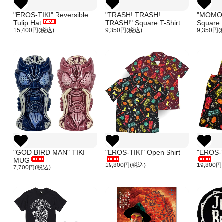
"EROS-TIKI" Reversible
"TRASH! TRASH!
"MOMO
Tulip Hat
TRASH!" Square T-Shirt
Square 
15,400円(税込)
9,350円(税込)
9,350円
"GOD BIRD MAN" TIKI
"EROS-TIKI" Open Shirt
"EROS-T
MUG
19,800円(税込)
19,800
7,700円(税込)