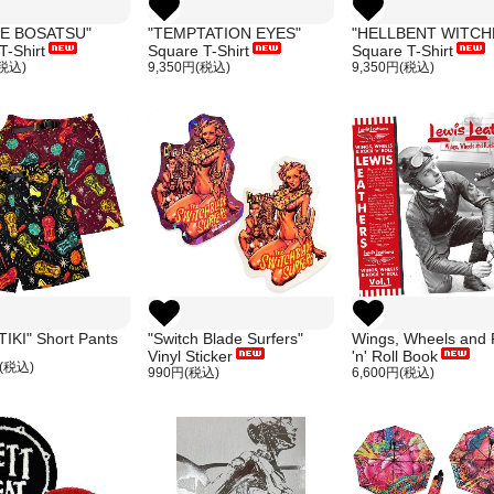
E BOSATSU"
"TEMPTATION EYES"
"HELLBENT WITCH
T-Shirt
Square T-Shirt
Square T-Shirt
(税込)
9,350円(税込)
9,350円(税込)
IKI" Short Pants
"Switch Blade Surfers"
Wings, Wheels and
Vinyl Sticker
'n' Roll Book
円(税込)
990円(税込)
6,600円(税込)