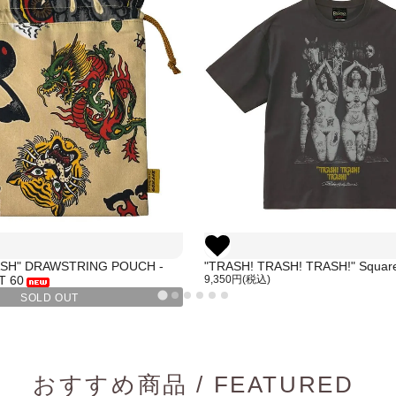
ASH" DRAWSTRING POUCH -
"TRASH! TRASH! TRASH!" Square 
T 60
9,350円(税込)
SOLD OUT
おすすめ商品 / FEATURED