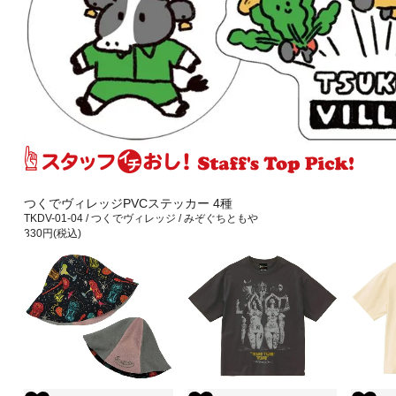
つくでヴィレッジPVCステッカー 4種
TKDV-01-04 / つくでヴィレッジ / みぞぐちともや
330円(税込)