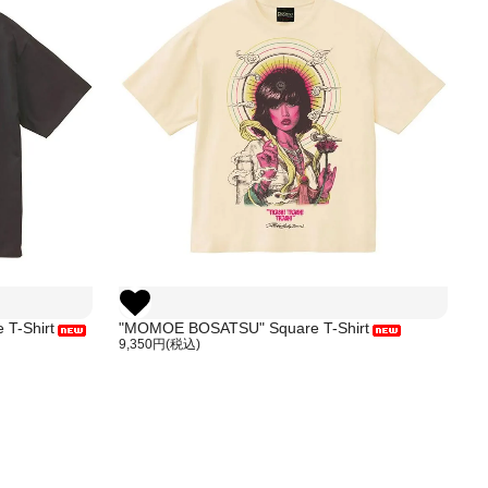
T-Shirt
"MOMOE BOSATSU" Square T-Shirt
"
9,350円(税込)
9