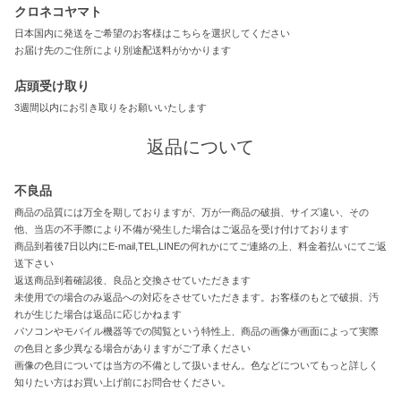
クロネコヤマト
日本国内に発送をご希望のお客様はこちらを選択してください
お届け先のご住所により別途配送料がかかります
店頭受け取り
3週間以内にお引き取りをお願いいたします
返品について
不良品
商品の品質には万全を期しておりますが、万が一商品の破損、サイズ違い、その
他、当店の不手際により不備が発生した場合はご返品を受け付けております
商品到着後7日以内にE-mail,TEL,LINEの何れかにてご連絡の上、料金着払いにてご返
送下さい
返送商品到着確認後、良品と交換させていただきます
未使用での場合のみ返品への対応をさせていただきます。お客様のもとで破損、汚
れが生じた場合は返品に応じかねます
パソコンやモバイル機器等での閲覧という特性上、商品の画像が画面によって実際
の色目と多少異なる場合がありますがご了承ください
画像の色目については当方の不備として扱いません。色などについてもっと詳しく
知りたい方はお買い上げ前にお問合せください。