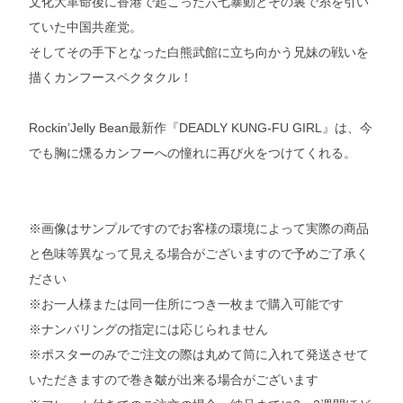
文化大革命後に香港で起こった六七暴動とその裏で糸を引い
ていた中国共産党。
そしてその手下となった白熊武館に立ち向かう兄妹の戦いを
描くカンフースペクタクル！
Rockin’Jelly Bean最新作『DEADLY KUNG-FU GIRL』は、今
でも胸に燻るカンフーへの憧れに再び火をつけてくれる。
※画像はサンプルですのでお客様の環境によって実際の商品
と色味等異なって見える場合がございますので予めご了承く
ださい
※お一人様または同一住所につき一枚まで購入可能です
※ナンバリングの指定には応じられません
※ポスターのみでご注文の際は丸めて筒に入れて発送させて
いただきますので巻き皺が出来る場合がございます