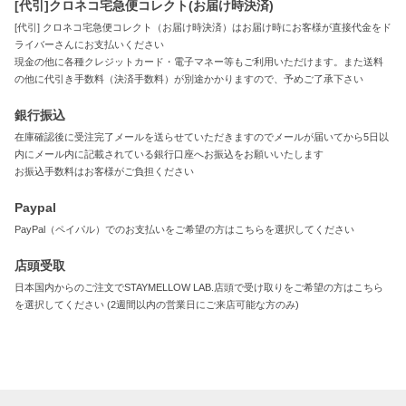
[代引]クロネコ宅急便コレクト(お届け時決済)
[代引] クロネコ宅急便コレクト（お届け時決済）はお届け時にお客様が直接代金をド
ライバーさんにお支払いください
現金の他に各種クレジットカード・電子マネー等もご利用いただけます。また送料
の他に代引き手数料（決済手数料）が別途かかりますので、予めご了承下さい
銀行振込
在庫確認後に受注完了メールを送らせていただきますのでメールが届いてから5日以
内にメール内に記載されている銀行口座へお振込をお願いいたします
お振込手数料はお客様がご負担ください
Paypal
PayPal（ペイパル）でのお支払いをご希望の方はこちらを選択してください
店頭受取
日本国内からのご注文でSTAYMELLOW LAB.店頭で受け取りをご希望の方はこちら
を選択してください (2週間以内の営業日にご来店可能な方のみ)