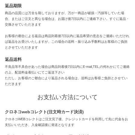
返品期限
商品の品質には万全を期しておりますが、万が一商品が破損・汚損等していた場
合、またはご注文と異なる場合は、お届け後7日以内にご連絡下さい。すぐに返品・
交換させていただきます
お客様の都合による返品は商品到着後7日以内に返品希望の意志をご連絡いただけれ
ば返品をお受けいたしますが、この場合の送料・振り込み手数料はお客様のご負担
とさせていただきます
返品送料
不良品等不具合があった場合は商品到着後7日以内にE-mail,TEL,の何れかにてご連絡
の上、配送料金着払いにてご返送下さい
ただし、お客様のご都合により返品される場合は、送料はお客様ご負担とさせてい
ただきます
お支払い方法について
クロネコwebコレクト(注文時カード決済)
クロネコWEBコレクトはご注文完了後、クレジットカードを利用して先に代金をお
支払いいただき、入金確認後に発送となります