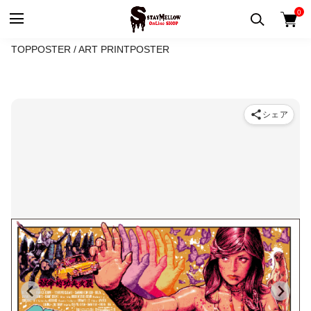
0
TOP
POSTER / ART PRINT
POSTER
シェア