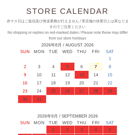
STORE CALENDAR
赤マス日はご返信及び発送業務が行えません / 実店舗の休業日とは異なりま
すのでご注意ください
No shipping or replies on red-marked dates / Please note these may differ
from our store holidays
2026年8月 / AUGUST 2026
1
2
3
4
5
6
7
8
9
10
11
12
13
14
15
16
17
18
19
20
21
22
23
24
25
26
27
28
29
30
31
2026年9月 / SEPTEMBER 2026
1
2
3
4
5