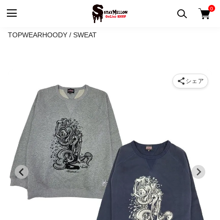
0
TOP
WEAR
HOODY / SWEAT
シェア