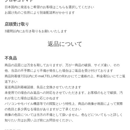
クロネコヤマト
日本国内に発送をご希望のお客様はこちらを選択してください
お届け先のご住所により別途配送料がかかります
店頭受け取り
3週間以内にお引き取りをお願いいたします
返品について
不良品
商品の品質には万全を期しておりますが、万が一商品の破損、サイズ違い、その
他、当店の不手際により不備が発生した場合はご返品を受け付けております
商品到着後7日以内にE-mail,TEL,LINEの何れかにてご連絡の上、料金着払いにてご返
送下さい
返送商品到着確認後、良品と交換させていただきます
未使用での場合のみ返品への対応をさせていただきます。お客様のもとで破損、汚
れが生じた場合は返品に応じかねます
パソコンやモバイル機器等での閲覧という特性上、商品の画像が画面によって実際
の色目と多少異なる場合がありますがご了承ください
画像の色目については当方の不備として扱いません。色などについてもっと詳しく
知りたい方はお買い上げ前にお問合せください。