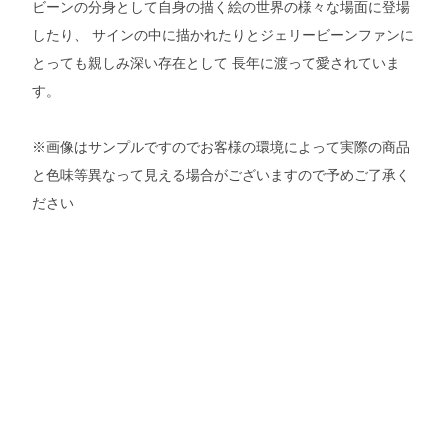
ビーンの分身として自身の描く絵の世界の様々な場面に登場
したり、 サインの中に描かれたりとジェリービーンファンに
とっても親しみ深い存在として 長年に渡って愛されていま
す。
※画像はサンプルですのでお客様の環境によって実際の商品
と色味等異なって見える場合がございますので予めご了承く
ださい
当店STAYMELLOWは、Rockin'Jelly Bean、EROSTIKAの正規ディーラーとして、名
古屋大須の実店舗およびオンラインショップで正規品のみを販売しております。検索
ワード：ロッキンジェリービーン / Rockin'Jelly Bean / エロスティカ / EROSTIKA /
名古屋 / 大須 / Tシャツ / ポスター / ステッカー / グッズ / アイテム / 通販 / 正規取扱
店