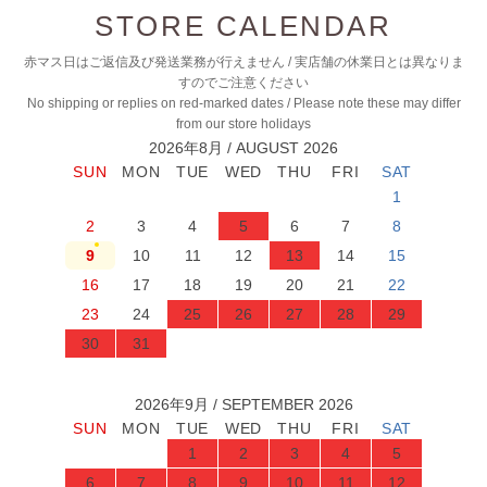
STORE CALENDAR
赤マス日はご返信及び発送業務が行えません / 実店舗の休業日とは異なりま
すのでご注意ください
No shipping or replies on red-marked dates / Please note these may differ
from our store holidays
2026年8月 / AUGUST 2026
1
2
3
4
5
6
7
8
9
10
11
12
13
14
15
16
17
18
19
20
21
22
23
24
25
26
27
28
29
30
31
2026年9月 / SEPTEMBER 2026
1
2
3
4
5
6
7
8
9
10
11
12