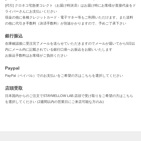
[代引] クロネコ宅急便コレクト（お届け時決済）はお届け時にお客様が直接代金をド
ライバーさんにお支払いください
現金の他に各種クレジットカード・電子マネー等もご利用いただけます。また送料
の他に代引き手数料（決済手数料）が別途かかりますので、予めご了承下さい
銀行振込
在庫確認後に受注完了メールを送らせていただきますのでメールが届いてから5日以
内にメール内に記載されている銀行口座へお振込をお願いいたします
お振込手数料はお客様がご負担ください
Paypal
PayPal（ペイパル）でのお支払いをご希望の方はこちらを選択してください
店頭受取
日本国内からのご注文でSTAYMELLOW LAB.店頭で受け取りをご希望の方はこちら
を選択してください (2週間以内の営業日にご来店可能な方のみ)