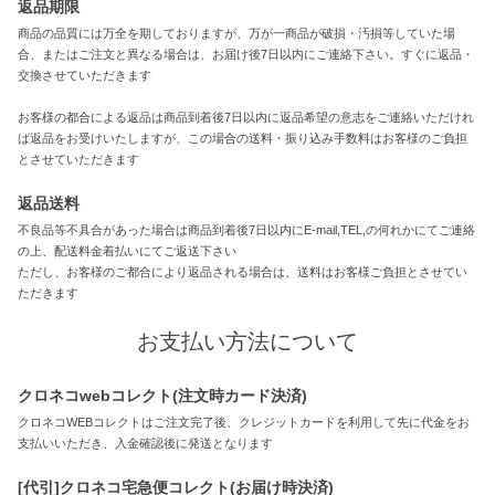
返品期限
商品の品質には万全を期しておりますが、万が一商品が破損・汚損等していた場
合、またはご注文と異なる場合は、お届け後7日以内にご連絡下さい。すぐに返品・
交換させていただきます
お客様の都合による返品は商品到着後7日以内に返品希望の意志をご連絡いただけれ
ば返品をお受けいたしますが、この場合の送料・振り込み手数料はお客様のご負担
とさせていただきます
返品送料
不良品等不具合があった場合は商品到着後7日以内にE-mail,TEL,の何れかにてご連絡
の上、配送料金着払いにてご返送下さい
ただし、お客様のご都合により返品される場合は、送料はお客様ご負担とさせてい
ただきます
お支払い方法について
クロネコwebコレクト(注文時カード決済)
クロネコWEBコレクトはご注文完了後、クレジットカードを利用して先に代金をお
支払いいただき、入金確認後に発送となります
[代引]クロネコ宅急便コレクト(お届け時決済)