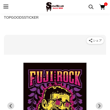
0
TOP
GOODS
STICKER
シェア