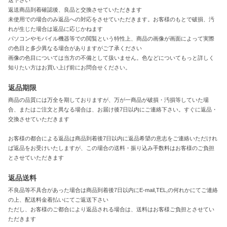
返送商品到着確認後、良品と交換させていただきます
未使用での場合のみ返品への対応をさせていただきます。お客様のもとで破損、汚
れが生じた場合は返品に応じかねます
パソコンやモバイル機器等での閲覧という特性上、商品の画像が画面によって実際
の色目と多少異なる場合がありますがご了承ください
画像の色目については当方の不備として扱いません。色などについてもっと詳しく
知りたい方はお買い上げ前にお問合せください。
返品期限
商品の品質には万全を期しておりますが、万が一商品が破損・汚損等していた場
合、またはご注文と異なる場合は、お届け後7日以内にご連絡下さい。すぐに返品・
交換させていただきます
お客様の都合による返品は商品到着後7日以内に返品希望の意志をご連絡いただけれ
ば返品をお受けいたしますが、この場合の送料・振り込み手数料はお客様のご負担
とさせていただきます
返品送料
不良品等不具合があった場合は商品到着後7日以内にE-mail,TEL,の何れかにてご連絡
の上、配送料金着払いにてご返送下さい
ただし、お客様のご都合により返品される場合は、送料はお客様ご負担とさせてい
ただきます