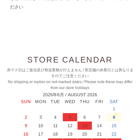
ださい
STORE CALENDAR
赤マス日はご返信及び発送業務が行えません / 実店舗の休業日とは異なりま
すのでご注意ください
No shipping or replies on red-marked dates / Please note these may differ
from our store holidays
2026年8月 / AUGUST 2026
1
2
3
4
5
6
7
8
9
10
11
12
13
14
15
16
17
18
19
20
21
22