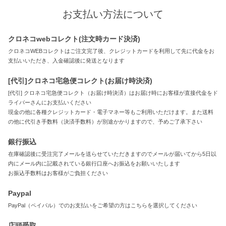
お支払い方法について
クロネコwebコレクト(注文時カード決済)
クロネコWEBコレクトはご注文完了後、クレジットカードを利用して先に代金をお
支払いいただき、入金確認後に発送となります
[代引]クロネコ宅急便コレクト(お届け時決済)
[代引] クロネコ宅急便コレクト（お届け時決済）はお届け時にお客様が直接代金をド
ライバーさんにお支払いください
現金の他に各種クレジットカード・電子マネー等もご利用いただけます。また送料
の他に代引き手数料（決済手数料）が別途かかりますので、予めご了承下さい
銀行振込
在庫確認後に受注完了メールを送らせていただきますのでメールが届いてから5日以
内にメール内に記載されている銀行口座へお振込をお願いいたします
お振込手数料はお客様がご負担ください
Paypal
PayPal（ペイパル）でのお支払いをご希望の方はこちらを選択してください
店頭受取