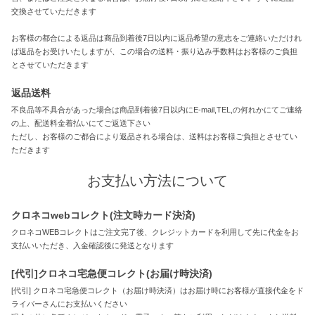
交換させていただきます
お客様の都合による返品は商品到着後7日以内に返品希望の意志をご連絡いただけれ
ば返品をお受けいたしますが、この場合の送料・振り込み手数料はお客様のご負担
とさせていただきます
返品送料
不良品等不具合があった場合は商品到着後7日以内にE-mail,TEL,の何れかにてご連絡
の上、配送料金着払いにてご返送下さい
ただし、お客様のご都合により返品される場合は、送料はお客様ご負担とさせてい
ただきます
お支払い方法について
クロネコwebコレクト(注文時カード決済)
クロネコWEBコレクトはご注文完了後、クレジットカードを利用して先に代金をお
支払いいただき、入金確認後に発送となります
[代引]クロネコ宅急便コレクト(お届け時決済)
[代引] クロネコ宅急便コレクト（お届け時決済）はお届け時にお客様が直接代金をド
ライバーさんにお支払いください