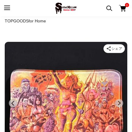
0
TOP
GOODS
for Home
シェア