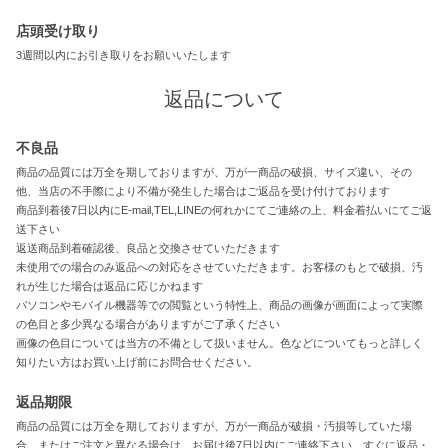
店頭受け取り
3週間以内にお引き取りをお願いいたします
返品について
不良品
商品の品質には万全を期しておりますが、万が一商品の破損、サイズ違い、その
他、当店の不手際により不備が発生した場合はご返品を受け付けております
商品到着後7日以内にE-mail,TEL,LINEの何れかにてご連絡の上、料金着払いにてご返
送下さい
返送商品到着確認後、良品と交換させていただきます
未使用での場合のみ返品への対応をさせていただきます。お客様のもとで破損、汚
れが生じた場合は返品に応じかねます
パソコンやモバイル機器等での閲覧という特性上、商品の画像が画面によって実際
の色目と多少異なる場合がありますがご了承ください
画像の色目については当方の不備として扱いません。色などについてもっと詳しく
知りたい方はお買い上げ前にお問合せください。
返品期限
商品の品質には万全を期しておりますが、万が一商品が破損・汚損等していた場
合、またはご注文と異なる場合は、お届け後7日以内にご連絡下さい。すぐに返品・