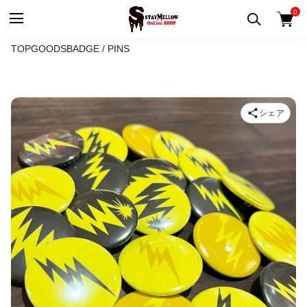
0
TOP
GOODS
BADGE / PINS
シェア