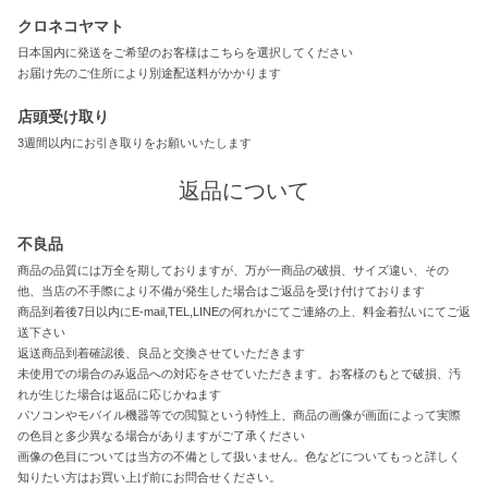
クロネコヤマト
日本国内に発送をご希望のお客様はこちらを選択してください
お届け先のご住所により別途配送料がかかります
店頭受け取り
3週間以内にお引き取りをお願いいたします
返品について
不良品
商品の品質には万全を期しておりますが、万が一商品の破損、サイズ違い、その
他、当店の不手際により不備が発生した場合はご返品を受け付けております
商品到着後7日以内にE-mail,TEL,LINEの何れかにてご連絡の上、料金着払いにてご返
送下さい
返送商品到着確認後、良品と交換させていただきます
未使用での場合のみ返品への対応をさせていただきます。お客様のもとで破損、汚
れが生じた場合は返品に応じかねます
パソコンやモバイル機器等での閲覧という特性上、商品の画像が画面によって実際
の色目と多少異なる場合がありますがご了承ください
画像の色目については当方の不備として扱いません。色などについてもっと詳しく
知りたい方はお買い上げ前にお問合せください。