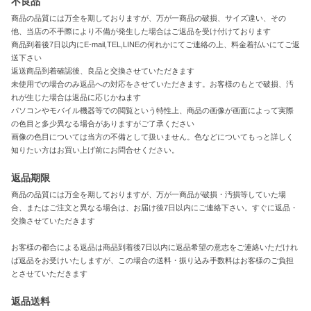
不良品
商品の品質には万全を期しておりますが、万が一商品の破損、サイズ違い、その
他、当店の不手際により不備が発生した場合はご返品を受け付けております
商品到着後7日以内にE-mail,TEL,LINEの何れかにてご連絡の上、料金着払いにてご返
送下さい
返送商品到着確認後、良品と交換させていただきます
未使用での場合のみ返品への対応をさせていただきます。お客様のもとで破損、汚
れが生じた場合は返品に応じかねます
パソコンやモバイル機器等での閲覧という特性上、商品の画像が画面によって実際
の色目と多少異なる場合がありますがご了承ください
画像の色目については当方の不備として扱いません。色などについてもっと詳しく
知りたい方はお買い上げ前にお問合せください。
返品期限
商品の品質には万全を期しておりますが、万が一商品が破損・汚損等していた場
合、またはご注文と異なる場合は、お届け後7日以内にご連絡下さい。すぐに返品・
交換させていただきます
お客様の都合による返品は商品到着後7日以内に返品希望の意志をご連絡いただけれ
ば返品をお受けいたしますが、この場合の送料・振り込み手数料はお客様のご負担
とさせていただきます
返品送料