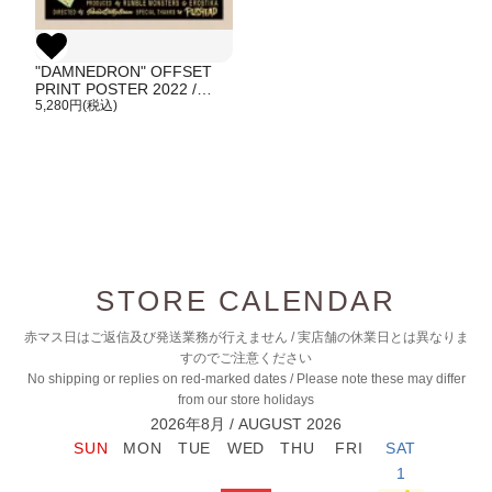
"DAMNEDRON" OFFSET
PRINT POSTER 2022 /
G.I.D. Ver.
5,280円(税込)
STORE CALENDAR
赤マス日はご返信及び発送業務が行えません / 実店舗の休業日とは異なりま
すのでご注意ください
No shipping or replies on red-marked dates / Please note these may differ
from our store holidays
2026年8月 / AUGUST 2026
1