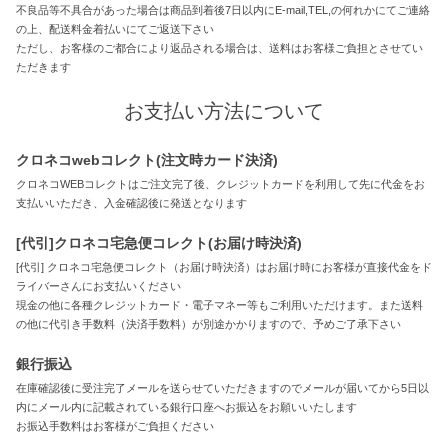
不良品等不具合があった場合は商品到着後7日以内にE-mail,TEL,の何れかにてご連絡
の上、配送料金着払いにてご返送下さい
ただし、お客様のご都合により返品される場合は、送料はお客様ご負担とさせてい
ただきます
お支払い方法について
クロネコwebコレクト(注文時カード決済)
クロネコWEBコレクトはご注文完了後、クレジットカードを利用して先に代金をお
支払いいただき、入金確認後に発送となります
[代引]クロネコ宅急便コレクト(お届け時決済)
[代引] クロネコ宅急便コレクト（お届け時決済）はお届け時にお客様が直接代金をド
ライバーさんにお支払いください
現金の他に各種クレジットカード・電子マネー等もご利用いただけます。また送料
の他に代引き手数料（決済手数料）が別途かかりますので、予めご了承下さい
銀行振込
在庫確認後に受注完了メールを送らせていただきますのでメールが届いてから5日以
内にメール内に記載されている銀行口座へお振込をお願いいたします
お振込手数料はお客様がご負担ください