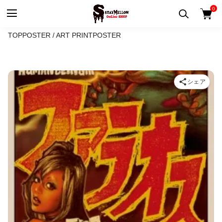
0
TOP
POSTER / ART PRINT
POSTER
シェア